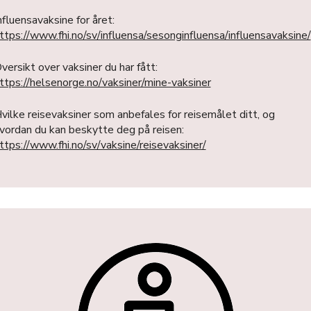
nfluensavaksine for året:
ttps://www.fhi.no/sv/influensa/sesonginfluensa/influensavaksine/
versikt over vaksiner du har fått:
ttps://helsenorge.no/vaksiner/mine-vaksiner
vilke reisevaksiner som anbefales for reisemålet ditt, og
vordan du kan beskytte deg på reisen:
ttps://www.fhi.no/sv/vaksine/reisevaksiner/